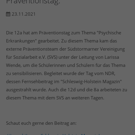
Präventionstag.
23.11.2021
24h
/ 365days
Die 12a hat am Präventionstag zum Thema "Psychische
Erkrankungen" gearbeitet. Zu diesem Thema kam das
externe Präventionsteam der Südstormarner Vereinigung
We offer support for our customers
Mon - Fri 8:00am - 5:00pm
(GMT +1)
für Sozialarbeit e.V. (SVS) unter der Leitung von Larissa
Wende, um die Schülerinnen und Schülern für das Thema
Get in touch
zu sensibilisieren. Begleitet wurde der Tag vom NDR,
dessen Fernsehbeitrag im "Schleswig-Holstein Magazin"
Cybersteel Inc.
376-293 City Road, Suite 600
ausgestrahlt wurde. Auch die 12d und die 8a arbeiteten zu
San Francisco, CA 94102
diesem Thema mit dem SVS an weiteren Tagen.
Have any questions?
+44 1234 567 890
Schaut euch gerne den Beitrag an:
Drop us a line