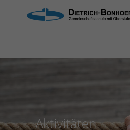
Login
Supp
Benutzername
Lorem i
2
Passwort
Anmelden
We offe
Mon - F
Register
|
Lost your password?
Aktivitäten