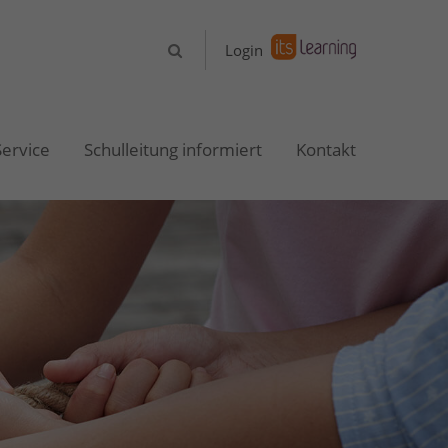
About us
Login
Lorem ipsum dolor sit amet,
consectetuer adipiscing elit.
Service
Schulleitung informiert
Kontakt
Aenean commodo ligula eget dolor.
Aenean massa. Cum sociis natoque
penatibus et magnis dis parturient
montes, nascetur ridiculus mus.
Donec quam felis, ultricies nec.
Login