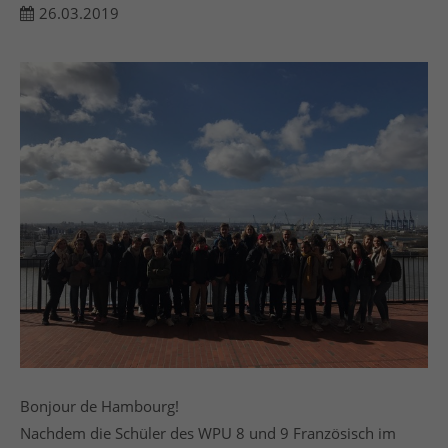
26.03.2019
24h
/ 365days
We offer support for our customers
Mon - Fri 8:00am - 5:00pm
(GMT +1)
Get in touch
Cybersteel Inc.
376-293 City Road, Suite 600
San Francisco, CA 94102
Have any questions?
+44 1234 567 890
Bonjour de Hambourg!
Nachdem die Schüler des WPU 8 und 9 Französisch im
Drop us a line