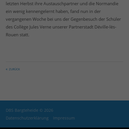
info@yourdomain.com
letzten Herbst ihre Austauschpartner und die Normandie
ein wenig kennengelernt haben, fand nun in der
About us
vergangenen Woche bei uns der Gegenbesuch der Schüler
des Collège Jules Verne unserer Partnerstadt Déville-lès-
Lorem ipsum dolor sit amet, consectetuer adipiscing
Rouen statt.
elit.
Aenean commodo ligula eget dolor. Aenean massa.
Cum sociis natoque penatibus et magnis dis
parturient montes, nascetur ridiculus mus. Donec
quam felis, ultricies nec.
ZURÜCK
Login
DBS Bargteheide © 2026
Datenschutzerklärung
Impressum