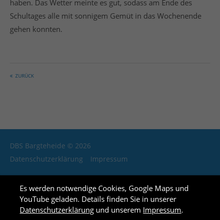
haben. Das Wetter meinte es gut, sodass am Ende des
info@yourdomain.com
Schultages alle mit sonnigem Gemüt in das Wochenende
gehen konnten.
About us
Lorem ipsum dolor sit amet, consectetuer adipiscing
elit.
ZURÜCK
Aenean commodo ligula eget dolor. Aenean massa.
Cum sociis natoque penatibus et magnis dis
parturient montes, nascetur ridiculus mus. Donec
quam felis, ultricies nec.
Login
DBS Bargteheide © 2026
Datenschutzerklärung
Impressum
Es werden notwendige Cookies, Google Maps und
YouTube geladen. Details finden Sie in unserer
Datenschutzerklärung
und unserem
Impressum
.