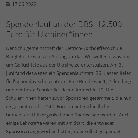
17.06.2022
Spendenlauf an der DBS: 12.500
24h
/ 365days
Euro für Ukrainer*innen
Der Schulgemeinschaft der Dietrich-Bonhoeffer-Schule
We offer support for our customers
Bargteheide war von Anfang an klar: Wir wollen etwas tun,
Mon - Fri 8:00am - 5:00pm
(GMT +1)
um Geflüchtete aus der Ukraine zu unterstützen. Am 3.
Get in touch
Juni fand deswegen ein Spendenlauf statt. 36 Klassen liefen
fleißig um das Schulzentrum. Eine Runde war 1,25 km lang
Cybersteel Inc.
und der beste Schüler lief davon immerhin 10. Die
376-293 City Road, Suite 600
San Francisco, CA 94102
Schüler*innen hatten zuvor Sponsoren gesammelt, die nun
insgesamt rund 12.500 Euro an unterschiedliche
Have any questions?
humanitäre Hilfsorganisationen überweisen werden. Auch
+44 1234 567 890
einige Lehrkräfte waren mit am Start, die entweder
Sponsoren angeworben hatten, oder selbst gespendet
Drop us a line