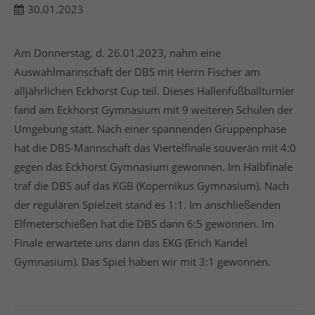
30.01.2023
Am Donnerstag, d. 26.01.2023, nahm eine
24h
/ 365days
Auswahlmannschaft der DBS mit Herrn Fischer am
alljährlichen Eckhorst Cup teil. Dieses Hallenfußballturnier
fand am Eckhorst Gymnasium mit 9 weiteren Schulen der
We offer support for our customers
Umgebung statt. Nach einer spannenden Gruppenphase
Mon - Fri 8:00am - 5:00pm
(GMT +1)
hat die DBS-Mannschaft das Viertelfinale souverän mit 4:0
Get in touch
gegen das Eckhorst Gymnasium gewonnen. Im Halbfinale
traf die DBS auf das KGB (Kopernikus Gymnasium). Nach
Cybersteel Inc.
der regulären Spielzeit stand es 1:1. Im anschließenden
376-293 City Road, Suite 600
San Francisco, CA 94102
Elfmeterschießen hat die DBS dann 6:5 gewonnen. Im
Finale erwartete uns dann das EKG (Erich Kandel
Have any questions?
Gymnasium). Das Spiel haben wir mit 3:1 gewonnen.
+44 1234 567 890
Drop us a line