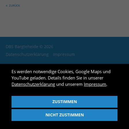
info@yourdomain.com
ZURÜCK
About us
Lorem ipsum dolor sit amet, consectetuer adipiscing
elit.
Aenean commodo ligula eget dolor. Aenean massa.
DBS Bargteheide © 2026
Cum sociis natoque penatibus et magnis dis
Datenschutzerklärung
Impressum
parturient montes, nascetur ridiculus mus. Donec
quam felis, ultricies nec.
Es werden notwendige Cookies, Google Maps und
YouTube geladen. Details finden Sie in unserer
Login
Datenschutzerklärung
und unserem
Impressum
.
ZUSTIMMEN
NICHT ZUSTIMMEN