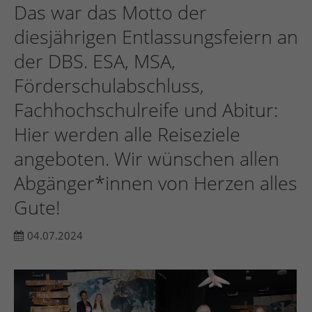
Das war das Motto der
diesjährigen Entlassungsfeiern an
24h
der DBS. ESA, MSA,
/ 365days
Förderschulabschluss,
Fachhochschulreife und Abitur:
We offer support for our customers
Hier werden alle Reiseziele
Mon - Fri 8:00am - 5:00pm
(GMT +1)
angeboten. Wir wünschen allen
Get in touch
Abgänger*innen von Herzen alles
Cybersteel Inc.
Gute!
376-293 City Road, Suite 600
San Francisco, CA 94102
04.07.2024
Have any questions?
+44 1234 567 890
Drop us a line