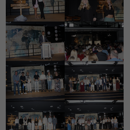
info@yourdomain.com
About us
Lorem ipsum dolor sit amet, consectetuer adipiscing
elit.
Aenean commodo ligula eget dolor. Aenean massa.
Cum sociis natoque penatibus et magnis dis
parturient montes, nascetur ridiculus mus. Donec
quam felis, ultricies nec.
Login