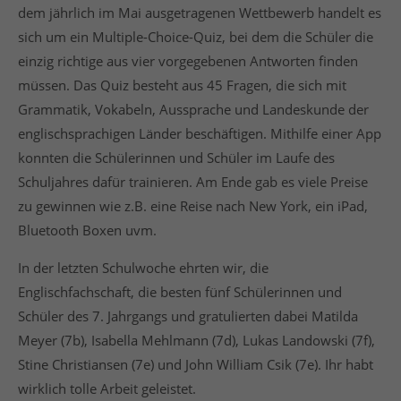
info@yourdomain.com
dem jährlich im Mai ausgetragenen Wettbewerb handelt es
sich um ein Multiple-Choice-Quiz, bei dem die Schüler die
About us
einzig richtige aus vier vorgegebenen Antworten finden
müssen. Das Quiz besteht aus 45 Fragen, die sich mit
Lorem ipsum dolor sit amet, consectetuer adipiscing
Grammatik, Vokabeln, Aussprache und Landeskunde der
elit.
englischsprachigen Länder beschäftigen. Mithilfe einer App
Aenean commodo ligula eget dolor. Aenean massa.
konnten die Schülerinnen und Schüler im Laufe des
Cum sociis natoque penatibus et magnis dis
Schuljahres dafür trainieren. Am Ende gab es viele Preise
parturient montes, nascetur ridiculus mus. Donec
quam felis, ultricies nec.
zu gewinnen wie z.B. eine Reise nach New York, ein iPad,
Bluetooth Boxen uvm.
Login
In der letzten Schulwoche ehrten wir, die
Englischfachschaft, die besten fünf Schülerinnen und
Schüler des 7. Jahrgangs und gratulierten dabei Matilda
Meyer (7b), Isabella Mehlmann (7d), Lukas Landowski (7f),
Stine Christiansen (7e) und John William Csik (7e). Ihr habt
wirklich tolle Arbeit geleistet.