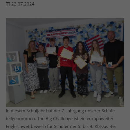
22.07.2024
24h
/ 365days
We offer support for our customers
Mon - Fri 8:00am - 5:00pm
(GMT +1)
Get in touch
Cybersteel Inc.
376-293 City Road, Suite 600
San Francisco, CA 94102
Have any questions?
In diesem Schuljahr hat der 7. Jahrgang unserer Schule
+44 1234 567 890
teilgenommen. The Big Challenge ist ein europaweiter
Englischwettbewerb für Schüler der 5. bis 9. Klasse. Bei
Drop us a line