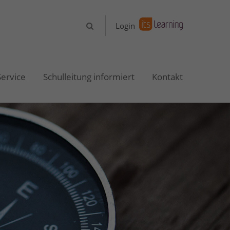
About us
Login
Lorem ipsum dolor sit amet,
consectetuer adipiscing elit.
Service
Schulleitung informiert
Kontakt
Aenean commodo ligula eget dolor.
Aenean massa. Cum sociis natoque
penatibus et magnis dis parturient
montes, nascetur ridiculus mus.
Donec quam felis, ultricies nec.
Login