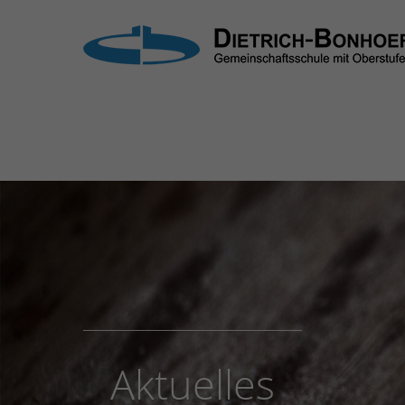
Login
Supp
Benutzername
Lorem i
2
Passwort
Anmelden
We offe
Mon - F
Register
|
Lost your password?
Aktuelles