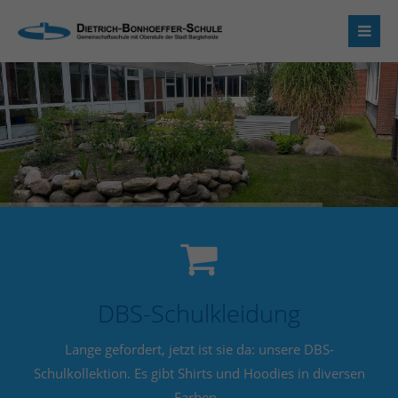
Login
Benutzername
Passwort
Anmelden
DBS-Schulkleidung
Register
|
Lost your password?
Lange gefordert, jetzt ist sie da: unsere DBS-
Support
Schulkollektion. Es gibt Shirts und Hoodies in diversen
Farben.
Lorem ipsum dolor sit amet: