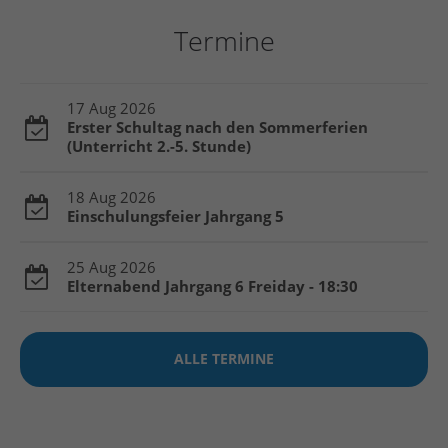
info@yourdomain.com
Termine
About us
Lorem ipsum dolor sit amet, consectetuer adipiscing
17 Aug 2026
elit.
Erster Schultag nach den Sommerferien
(Unterricht 2.-5. Stunde)
Aenean commodo ligula eget dolor. Aenean massa.
Cum sociis natoque penatibus et magnis dis
18 Aug 2026
parturient montes, nascetur ridiculus mus. Donec
Einschulungsfeier Jahrgang 5
quam felis, ultricies nec.
25 Aug 2026
Login
Elternabend Jahrgang 6 Freiday - 18:30
ALLE TERMINE