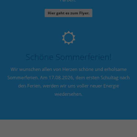
Hier geht es zum Flyer.
24h
/ 365days
We offer support for our customers
Schöne Sommerferien!
Mon - Fri 8:00am - 5:00pm
(GMT +1)
Wir wünschen allen von Herzen schöne und erholsame
Get in touch
Sommerferien. Am 17.08.2026, dem ersten Schultag nach
Cybersteel Inc.
den Ferien, werden wir uns voller neuer Energie
376-293 City Road, Suite 600
wiedersehen.
San Francisco, CA 94102
Have any questions?
+44 1234 567 890
Drop us a line