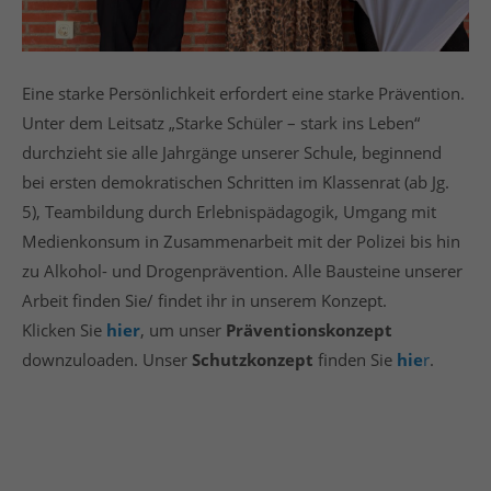
info@yourdomain.com
About us
Eine starke Persönlichkeit erfordert eine starke Prävention.
Lorem ipsum dolor sit amet, consectetuer adipiscing
Unter dem Leitsatz „Starke Schüler – stark ins Leben“
elit.
durchzieht sie alle Jahrgänge unserer Schule, beginnend
Aenean commodo ligula eget dolor. Aenean massa.
bei ersten demokratischen Schritten im Klassenrat (ab Jg.
Cum sociis natoque penatibus et magnis dis
5), Teambildung durch Erlebnispädagogik, Umgang mit
parturient montes, nascetur ridiculus mus. Donec
Medienkonsum in Zusammenarbeit mit der Polizei bis hin
quam felis, ultricies nec.
zu Alkohol- und Drogenprävention. Alle Bausteine unserer
Login
Arbeit finden Sie/ findet ihr in unserem Konzept.
Klicken Sie
hier
, um unser
Präventionskonzept
downzuloaden. Unser
Schutzkonzept
finden Sie
hie
r
.