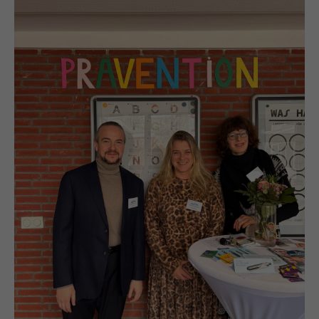
24h
/ 365days
We offer support for our customers
Mon - Fri 8:00am - 5:00pm
(GMT +1)
Get in touch
Cybersteel Inc.
376-293 City Road, Suite 600
San Francisco, CA 94102
Have any questions?
+44 1234 567 890
Drop us a line