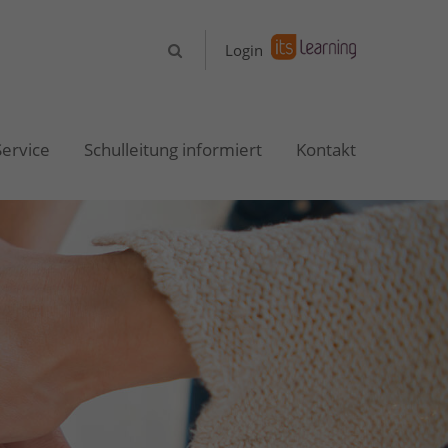
About us
Login
Lorem ipsum dolor sit amet,
consectetuer adipiscing elit.
Service
Schulleitung informiert
Kontakt
Aenean commodo ligula eget dolor.
Aenean massa. Cum sociis natoque
penatibus et magnis dis parturient
montes, nascetur ridiculus mus.
Donec quam felis, ultricies nec.
Login