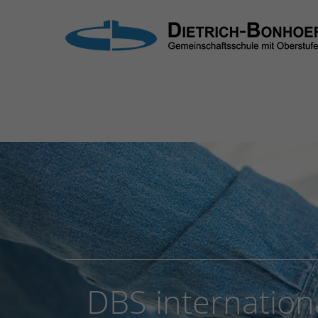
Login
Supp
Benutzername
Lorem i
2
Passwort
Anmelden
We offe
Mon - F
Register
|
Lost your password?
DBS internation