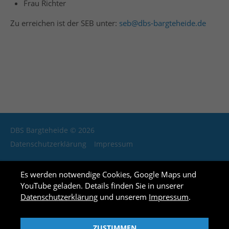
Frau Richter
info@yourdomain.com
Zu erreichen ist der SEB unter:
seb@dbs-bargteheide.de
About us
Lorem ipsum dolor sit amet, consectetuer adipiscing
elit.
Aenean commodo ligula eget dolor. Aenean massa.
Cum sociis natoque penatibus et magnis dis
parturient montes, nascetur ridiculus mus. Donec
quam felis, ultricies nec.
DBS Bargteheide © 2026
Login
Datenschutzerklärung
Impressum
Es werden notwendige Cookies, Google Maps und
YouTube geladen. Details finden Sie in unserer
Datenschutzerklärung
und unserem
Impressum
.
ZUSTIMMEN