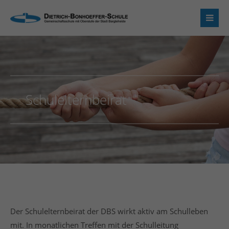
Login
Benutzername
Schulelternbeirat
Passwort
Anmelden
Register
|
Lost your password?
Support
Der Schulelternbeirat der DBS wirkt aktiv am Schulleben
mit. In monatlichen Treffen mit der Schulleitung
Lorem ipsum dolor sit amet: