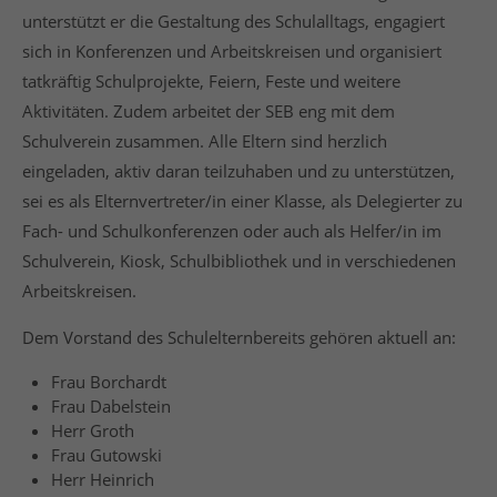
unterstützt er die Gestaltung des Schulalltags, engagiert
sich in Konferenzen und Arbeitskreisen und organisiert
tatkräftig Schulprojekte, Feiern, Feste und weitere
24h
/ 365days
Aktivitäten. Zudem arbeitet der SEB eng mit dem
Schulverein zusammen. Alle Eltern sind herzlich
eingeladen, aktiv daran teilzuhaben und zu unterstützen,
We offer support for our customers
sei es als Elternvertreter/in einer Klasse, als Delegierter zu
Mon - Fri 8:00am - 5:00pm
(GMT +1)
Fach- und Schulkonferenzen oder auch als Helfer/in im
Get in touch
Schulverein, Kiosk, Schulbibliothek und in verschiedenen
Arbeitskreisen.
Cybersteel Inc.
376-293 City Road, Suite 600
Dem Vorstand des Schulelternbereits gehören aktuell an:
San Francisco, CA 94102
Frau Borchardt
Frau Dabelstein
Have any questions?
Herr Groth
+44 1234 567 890
Frau Gutowski
Herr Heinrich
Drop us a line