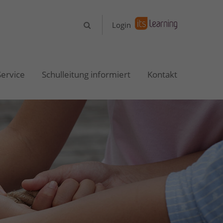
About us
Login
Lorem ipsum dolor sit amet,
consectetuer adipiscing elit.
Service
Schulleitung informiert
Kontakt
Aenean commodo ligula eget dolor.
Aenean massa. Cum sociis natoque
penatibus et magnis dis parturient
montes, nascetur ridiculus mus.
Donec quam felis, ultricies nec.
Login