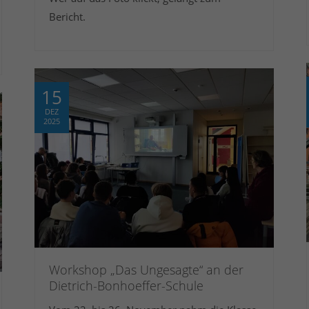
Bericht.
15
DEZ
2025
Workshop „Das Ungesagte“ an der
Dietrich-Bonhoeffer-Schule