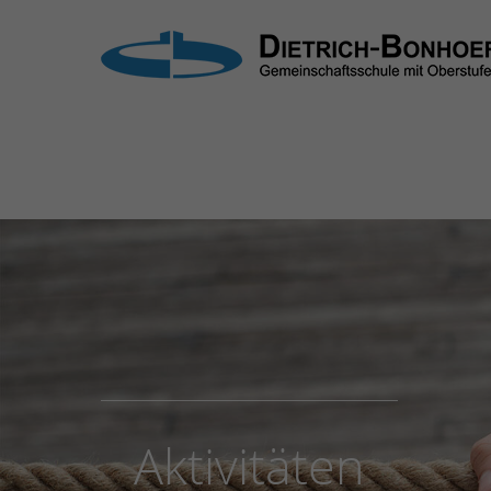
Login
Supp
Benutzername
Lorem i
2
Passwort
Anmelden
We offe
Mon - F
Register
|
Lost your password?
Aktivitäten