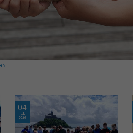
ten
04
JUL
2026