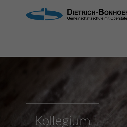
Login
Supp
Benutzername
Lorem i
2
Passwort
Anmelden
We offe
Mon - F
Register
|
Lost your password?
Kollegium