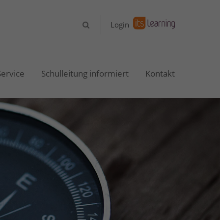
About us
Login
Lorem ipsum dolor sit amet,
consectetuer adipiscing elit.
Service
Schulleitung informiert
Kontakt
Aenean commodo ligula eget dolor.
Aenean massa. Cum sociis natoque
penatibus et magnis dis parturient
montes, nascetur ridiculus mus.
Donec quam felis, ultricies nec.
Login