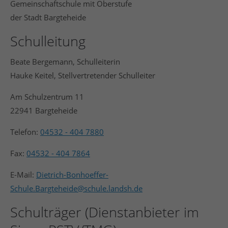
Gemeinschaftschule mit Oberstufe
der Stadt Bargteheide
Schulleitung
24h
/ 365days
Beate Bergemann, Schulleiterin
Hauke Keitel, Stellvertretender Schulleiter
We offer support for our customers
Mon - Fri 8:00am - 5:00pm
(GMT +1)
Am Schulzentrum 11
22941 Bargteheide
Get in touch
Telefon:
04532 - 404 7880
Cybersteel Inc.
376-293 City Road, Suite 600
Fax:
04532 - 404 7864
San Francisco, CA 94102
E-Mail:
Dietrich-Bonhoeffer-
Schule.Bargteheide@schule.landsh.de
Have any questions?
+44 1234 567 890
Schulträger (Dienstanbieter im
Drop us a line