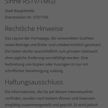
Sinne RSTV/TMG)
info@yourdomain.com
Stadt Bargteheide
About us
Dienststellen Nr. 0707706
Lorem ipsum dolor sit amet, consectetuer adipiscing
Rechtliche Hinweise
elit.
Das Layout der Homepage, die verwendeten Grafiken
Aenean commodo ligula eget dolor. Aenean massa.
Cum sociis natoque penatibus et magnis dis
sowie Beiträge und Bilder sind urheberrechtlich geschützt.
parturient montes, nascetur ridiculus mus. Donec
Die Seiten dürfen ausschließlich zum privaten Gebrauch
quam felis, ultricies nec.
ohne jegliche Änderung vervielfältigt werden. Eine
Verbreitung von Kopien oder Auszügen ist nur mit
Login
schriftlicher Genehmigung zulässig.
Haftungsausschluss
Die Informationen, die Sie auf diesem Internetauftritt
vorfinden, wurden nach bestem Wissen und Gewissen
sorgfältig zusammengestellt und geprüft. Es wird jedoch